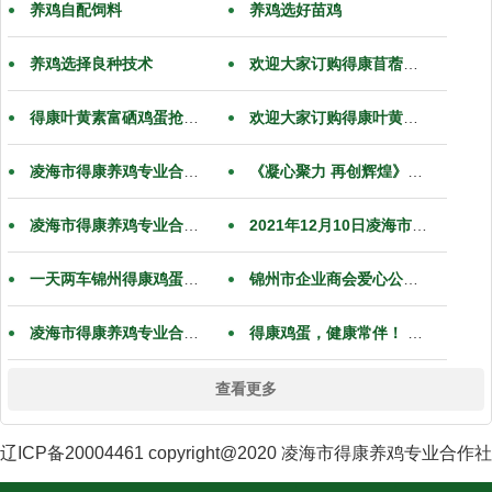
养鸡自配饲料
养鸡选好苗鸡
养鸡选择良种技术
欢迎大家订购得康苜蓿鸟鸡蛋
得康叶黄素富硒鸡蛋抢购进行中
欢迎大家订购得康叶黄素富硒鸡蛋
凌海市得康养鸡专业合作社祝全国人民新年快乐
《凝心聚力 再创辉煌》2022年锦州市企业商会年会胜利召开
凌海市得康养鸡专业合作社祝全国人民元旦快乐
2021年12月10日凌海市第七届人民代表大会第一次会议胜利闭幕，圆满完成了各项议程。
一天两车锦州得康鸡蛋正在送货中欢迎大家订货
锦州市企业商会爱心公益无偿献血
凌海市得康养鸡专业合作社祝全国人民国庆节快乐
得康鸡蛋，健康常伴！ 入驻凌海市农产品区域品牌“凌鲜四海”
查看更多
辽ICP备20004461 copyright@2020 凌海市得康养鸡专业合作社