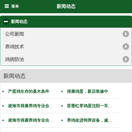
新闻动态
菜单
新闻动态
click to collapse contents
公司新闻
养鸡技术
鸡病防治
新闻动态
产蛋鸡生存的基木条件
得康鸡蛋，新店装修中，即将乔迁新址，位置，萧军公园东门北行100米路东。
凌海市得康养鸡专业合作社祝大家端午安康
苜蓿红枣鸡蛋沈阳一车走起，端午节欢迎​老板​砸单。
凌海市得康养鸡专业合作社祝大家五一快乐
养鸡改进饲养设备，减少饲料消耗。