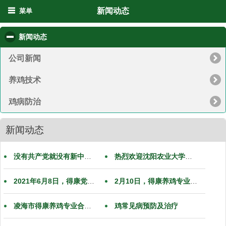
新闻动态
菜单
新闻动态
click to collapse contents
公司新闻
养鸡技术
鸡病防治
新闻动态
没有共产党就没有新中国 牤牛屯红色爱国主义教育基地 辽沈战役解放锦州前线指挥所
热烈欢迎沈阳农业大学科技处阮处长、继续教育学院高院长莅临得康合作社指导工作，共同助力乡村振兴！
2021年6月8日，得康党支部召开全体党员大会，商议表决党内决策及问题
2月10日，得康养鸡专业合作社走访慰问南八千村建档立卡的贫困户
凌海市得康养鸡专业合作社祝大家圣诞节快乐
鸡常见病预防及治疗