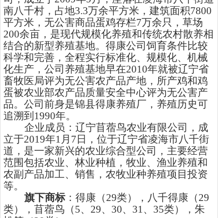
南八千村，占地
3.3
万余平方米，建筑面积
7800
平方米，无公害商品蛋鸡存栏
7
万余只，草场
200
余亩，是现代规模化养殖和传统农村散养相
结合的新型养殖基地。得康公司饲育条件比较
科学和完善，全程实行标准化、规模化、机械
化生产，公司养殖基地早在
2010
年就被辽宁省
畜牧医局评为无公害农产品产地，所产鸡和鸡
蛋被农业部农产品质量安全中心评为无公害产
品。公司前身是锦县得康养殖厂，养殖历史可
追溯到
1990
年。
企业成员：辽宁苜蓿鸟农业有限公司，成
立于
2019
年
1
月
7
日，位于辽宁省凌海市八千街
道，是一家新兴的农业综合型公司，主要经营
范围包括农业、林业种植，牧业、渔业养殖和
农副产品加工、销售，农牧业种养殖项目投资
等。
旗下商标
：得康（
29
类），八千得康（
29
类），苜蓿鸟（
5
、
29
、
30
、
31
、
35
类），朱