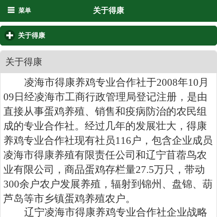
关于得康
菜单
关于得康
click to expand contents
关于得康
凌海市得康养鸡专业合作社于
2008
年
10
月
09
日经凌海市工商行政管理局登记注册，是由
直接从事蛋鸡养殖、销售和疫病防治的农民组
成的专业合作社。经过几年的发展壮大，得康
养鸡专业合作社现有社员
116
户，包含企业成员
凌海市得康养殖有限责任公司和辽宁苜蓿鸟农
业有限公司，商品蛋鸡存栏量
27.5
万只，带动
300
余户农户发展养殖，辐射到锦州、盘锦、葫
芦岛等市乡镇蛋鸡养殖农户。
辽宁凌海市得康养鸡专业合作社企业战略