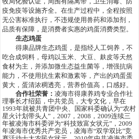
牧局化验认证，周围有隔离带，卫生消毒、防
疫免疫等设施齐全。在生产过程中，全程按照
无公害标准执行，不违规使用兽药和添加剂，
品质有保障，是消费者实惠的鸡蛋消费类型。
生态鸡蛋
得康品牌生态鸡蛋，是指经人工饲养，不
吃合成饲料，母鸡以玉米、大豆、麸皮等天然
食材为主，并添加微生态益生菌等，增强抗病
能力，不使用抗生素和激素等，产出的鸡蛋蛋
黄大，蛋清浓稠透亮，营养价值高，口感好。
合作社荣誉：
凌海市得康养鸡专业合作社
理事长才绍茹，中共党员，大专文化，早在
1993
年就被共青团中央、国家科委确认为“农村
星火计划带头人”，
2007
，
2008
，
2009
连续三
年被凌海市科委评为“科技致富女状元”，
2009
年凌海市优秀共产党员，凌海市“双学双比”竞
赛活动十大农民女状元，
2010
年中共凌海市委