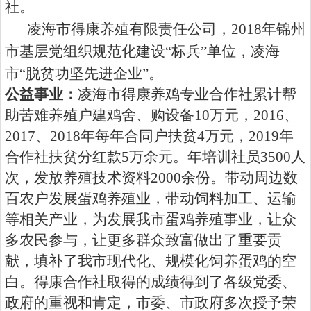
社。
凌海市得康养殖有限责任公司，
2018
年锦州
市基层党组织规范化建设“标兵”单位，凌海
市“脱贫功坚先进企业”。
公益事业：
凌海市得康养鸡专业合作社累计帮
助苦难养殖户建鸡舍、购设备
10
万元，
2016
、
2017
、
2018
年每年合同户扶贫
4
万元，
2019
年
合作社扶贫分红款
5
万余元。年培训社员
3500
人
次，发放养殖技术资料
2000
余份。带动周边数
百农户发展蛋鸡养殖业，带动饲料加工、运输
等相关产业，为发展我市蛋鸡养殖事业，让众
多农民参与，让更多群众致富做出了重要贡
献，填补了我市现代化、规模化饲养蛋鸡的空
白。得康合作社取得的成绩得到了各级党委、
政府的重视和肯定，市委、市政府多次授予荣