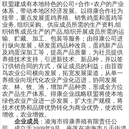
联盟建成有本地特色的公司
+
合作
+
农户的产业
体系，带动本地区经济发展。以得康合作社为
纽带，重点发展蛋鸡养殖、销售鸡蛋和蛋鸡等
业务
,
组织采购、供应成员所需的生产资料
,
组
织销售成员生产的产品
,
组织开展成员所需的运
输、贮藏、加工、包装等服务；由得康公司进
行纵向发展，研发蛋鸡品种改良，蛋鸡新产品
及鸡蛋深加工等，提高产品质量，为社员提供
养殖技术支持，引进新技术、新品种，并以签
订供销合同的方式，保证成员的利益；由苜蓿
鸟农业公司横向发展，拓宽发展渠道，从单一
养殖业向现代化农业产业化迈进，协同发展
农、林、牧、渔，增加产品种类，形成全方位
农产品生产体系。得康企业战略联盟将使本地
绿色农业产业进一步发展，扩大生产规模，将
技术优势和品牌优势转化为商业优势，使农民
增收，农业增效。
企业成员
：凌海市得康养殖有限责任公
司，成立于
2009
年
9
月，座落在凌海市八千街道