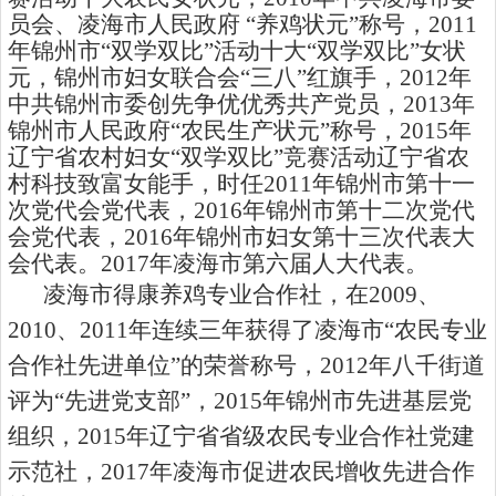
员会、凌海市人民政府 “养鸡状元”称号，
2011
年锦州市“双学双比”活动十大“双学双比”女状
元，锦州市妇女联合会“三八”红旗手，
2012
年
中共锦州市委创先争优优秀共产党员，
2013
年
锦州市人民政府“农民生产状元”称号，
2015
年
辽宁省农村妇女“双学双比”竞赛活动辽宁省农
村科技致富女能手，时任
2011
年锦州市第十一
次党代会党代表，
2016
年锦州市第十二次党代
会党代表，
2016
年锦州市妇女第十三次代表大
会代表。
2017
年凌海市第六届人大代表。
凌海市得康养鸡专业合作社，在
2009
、
2010
、
2011
年连续三年获得了凌海市“农民专业
合作社先进单位”的荣誉称号，
2012
年八千街道
评为“先进党支部”，
2015
年锦州市先进基层党
组织，
2015
年辽宁省省级农民专业合作社党建
示范社，
2017
年凌海市促进农民增收先进合作