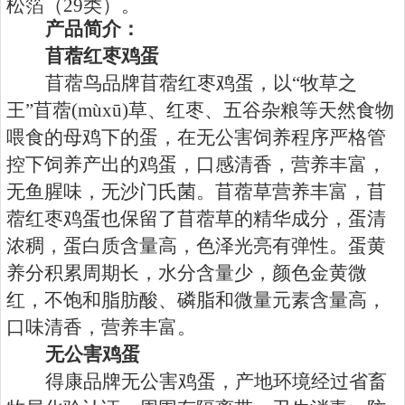
松箔（
29
类）。
产品简介：
苜蓿红枣鸡蛋
苜蓿鸟品牌苜蓿红枣鸡蛋，以“牧草之
王”苜蓿
(m
ù
x
ū
)
草、红枣、五谷杂粮等天然食物
喂食的母鸡下的蛋，在无公害饲养程序严格管
控下饲养产出的鸡蛋，口感清香，营养丰富，
无鱼腥味，无沙门氏菌。苜蓿草营养丰富，苜
蓿红枣鸡蛋也保留了苜蓿草的精华成分，蛋清
浓稠，
蛋白质含量高，色泽光亮有弹性
。蛋黄
养分积累周期长，水分含量少，颜色金黄微
红，不饱和脂肪酸、磷脂和微量元素含量高，
口味清香，营养丰富。
无公害鸡蛋
得康品牌无公害鸡蛋，产地环境经过省畜