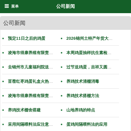
公司新闻
菜单
公司新闻
预定11日之后的鸡蛋
2026锦州土特产年货大集等你来
凌海市得康养殖有限责任公司祝大家元旦快乐
本周鸡蛋抽样抗生素检测结果均为阴性，结论合格。
去锦州市儿童福利院送福利
过节送鸡蛋，吉祥又圆满！
苜蓿红枣鸡蛋礼盒火热销售中
养鸡技术清棚消毒
凌海市得康养殖有限责任公司祝大家十一快乐
养鸡技术搭棚方法
养鸡技术棚舍搭建
山地养鸡的特点
采用间隔喂料法应注意的问题
蛋鸡间隔喂料法的应用