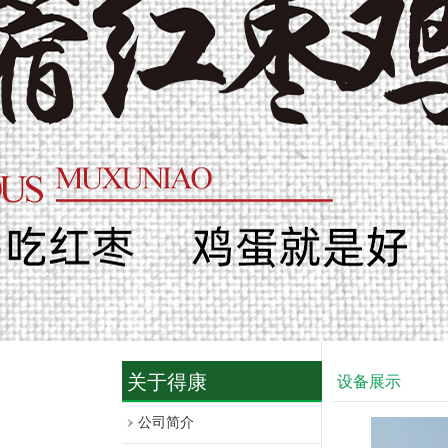
关于得康
设备展示
公司简介