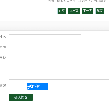
共有 0 条记录 当前第 1 页/共有 1 页 每页显示 5
首页
上一页
下一页
尾页
姓名
mail
内容
证码