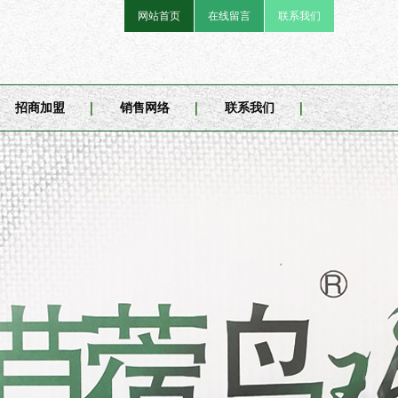
网站首页
在线留言
联系我们
招商加盟
销售网络
联系我们