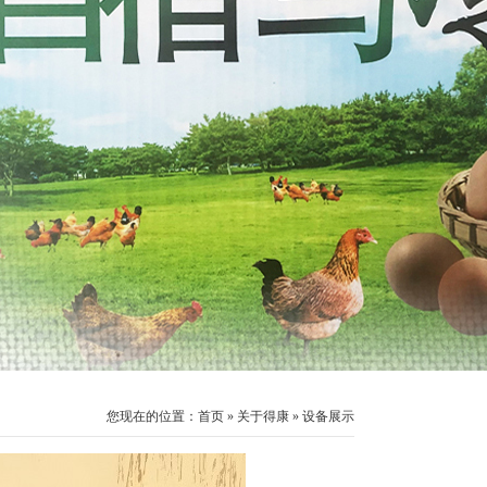
您现在的位置：
首页
»
关于得康
»
设备展示