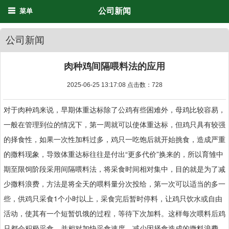
公司新闻
菜单
公司新闻
肉种鸡间隔喂料法的应用
2025-06-25 13:17:08 点击数：
728
对于肉种鸡来说，早期体重达标除了公鸡有些困难外，母鸡比较容易，
一般在管理到位的情况下，第一周就可以使体重达标，但鸡只具有较强
的择食性，如果一次性加料过多，鸡只一吃饱后就开始挑食，造成严重
的撒料现象，导致体重达标往往是付出“更多代价”换来的，所以育雏中
期至限饲阶段采用间隔喂料法，将采食时间相对集中，目的就是为了减
少撒料浪费，方法是将全天的喂料量分次投给，第一次可以适当的多一
些，供鸡只采食1个小时以上，采食完后暂时停料，让鸡只饮水或自由
活动，使其有一个短暂饥饿的过程，等待下次加料。这样每次喂料后鸡
只都会积极采食，并相对加快采食速度，减少因择食造成的撒料浪费，