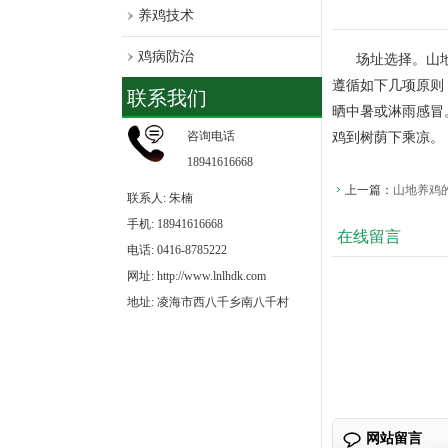
养鸡技术
场址选择。山
鸡病防治
遵循如下几项原则
联系我们
晒中暑或淋雨感冒
鸡到树荫下乘凉。
咨询电话
18941616668
上一篇：
山地养鸡
联系人: 朱楠
手机: 18941616668
在线留言
电话: 0416-8785222
网址: http://www.lnlhdk.com
地址: 凌海市西八千乡南八千村
网站留言