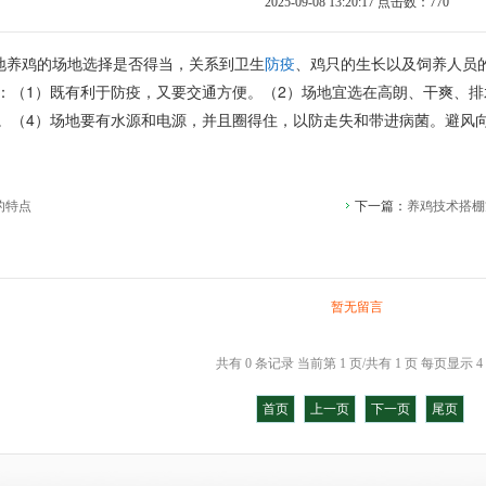
2025-09-08 13:20:17 点击数：
770
地养鸡的场地选择是否得当，关系到卫生
防疫
、鸡只的生长以及饲养人员
：（1）既有利于防疫，又要交通方便。（2）场地宜选在高朗、干爽、排
。（4）场地要有水源和电源，并且圈得住，以防走失和带进病菌。避风
的特点
下一篇：
养鸡技术搭棚
暂无留言
共有 0 条记录 当前第 1 页/共有 1 页 每页显示 4
首页
上一页
下一页
尾页