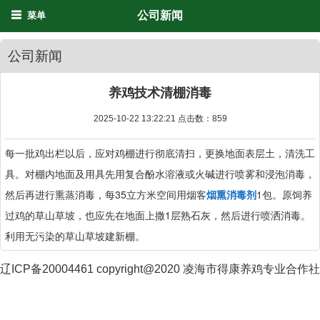
公司新闻
菜单
公司新闻
养鸡技术清棚消毒
2025-10-22 13:22:21 点击数：
859
每一批鸡出栏以后，应对鸡棚进行彻底清扫，更换地面表层土，清洗工
具。对棚内地面及用具先用复合酚水溶液或火碱进行喷雾和浸泡消毒，
然后再进行熏蒸消毒，每35立方米空间用烟客
烟熏消毒剂
1包。原饲养
过鸡的草山草坡，也应先在地面上撒1层熟石灰，然后进行喷洒消毒。
利用无污染的草山草坡建新棚。
辽ICP备20004461 copyright@2020 凌海市得康养鸡专业合作社